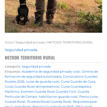
Inicio
/
Seguridad privada
/ METODO TERRITORIO RURAL
Seguridad privada
METODO TERRITORIO RURAL
Categoría:
Seguridad privada
Etiquetas:
Academia de seguridad privada rural
,
Centros de
formación de seguridad autorizados
,
Convocatoria Guardas
Rurales 2026
,
curso de guarda rural
,
Curso Guarda de Caza
,
Curso Guarda Rural semipresencial
,
Curso Guardapesca
Marítimo
,
Examen Guarda Rural Guardia Civil
,
Guarda
Particular de Campo
,
habilitacion guarda rural
,
Precio curso
Guarda Rural
,
Pruebas físicas Guarda Rural
,
Requisitos para
ser Guarda Rural
,
Temario Guarda Rural PDF
,
TIP Guarda