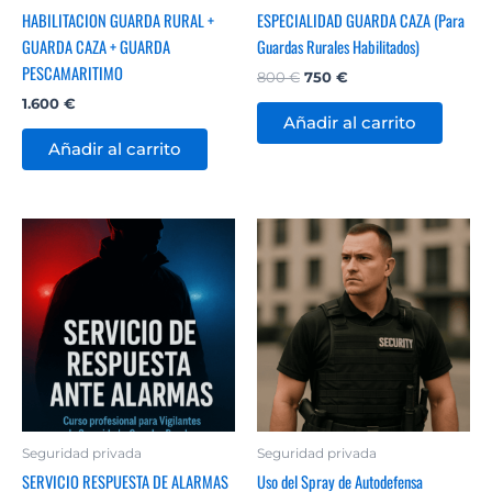
HABILITACION GUARDA RURAL +
ESPECIALIDAD GUARDA CAZA (Para
GUARDA CAZA + GUARDA
Guardas Rurales Habilitados)
PESCAMARITIMO
800
€
750
€
1.600
€
Añadir al carrito
Añadir al carrito
Seguridad privada
Seguridad privada
SERVICIO RESPUESTA DE ALARMAS
Uso del Spray de Autodefensa