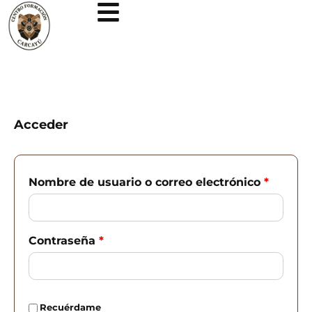
Ir
al
contenido
Acceder
Obligatorio
Obligat
Nombre de usuario o correo electrónico
*
Contraseña
*
Recuérdame