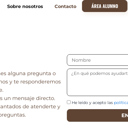
ÁREA ALUMNO
Sobre nosotros
Contacto
Nombre
Mensaje
nes alguna pregunta o
anos y te responderemos
e.
 un mensaje directo.
He leído y acepto las
polític
antados de atenderte y
preguntas.
E