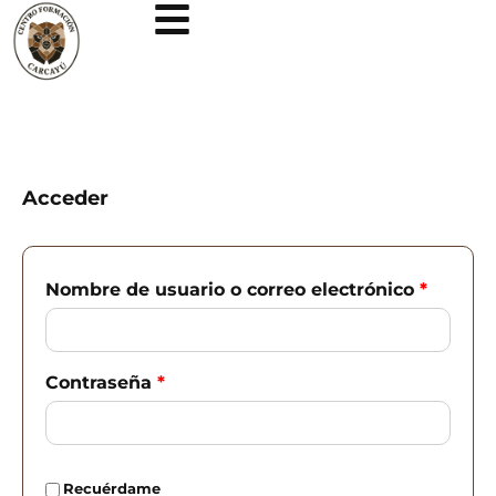
Ir
al
contenido
Acceder
Obligatorio
Obligat
Nombre de usuario o correo electrónico
*
Contraseña
*
Recuérdame