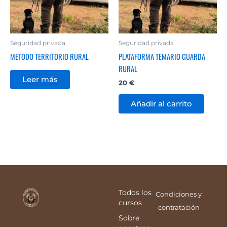
Seguridad privada
Seguridad privada
METODO TERRITORIO RURAL
PLATAFORMA TEMARIO GUARDA
RURAL
Leer más
20
€
Añadir al carrito
Todos los
Condiciones y
cursos
contratación
Sobre