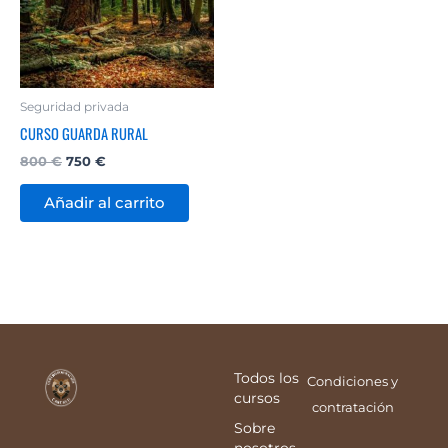
Seguridad privada
CURSO GUARDA RURAL
800
€
750
€
Añadir al carrito
Todos los
Condiciones y
cursos
contratación
Sobre