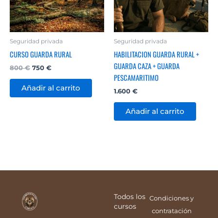
Seguridad privada
Seguridad privada
CURSO GUARDA RURAL
HABILITACION GUARDA RURAL +
GUARDA CAZA + GUARDA
800
€
750
€
PESCAMARITIMO
Añadir al carrito
1.600
€
Añadir al carrito
Todos los
Condiciones y
cursos
contratación