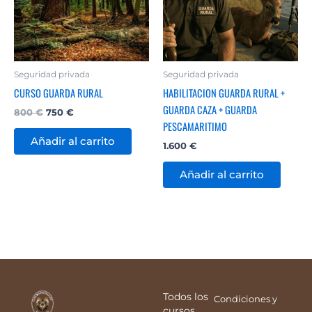
Seguridad privada
Seguridad privada
CURSO GUARDA RURAL
HABILITACION GUARDA RURAL +
GUARDA CAZA + GUARDA
800
€
750
€
PESCAMARITIMO
Añadir al carrito
1.600
€
Añadir al carrito
Todos los
Condiciones y
cursos